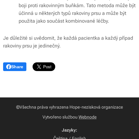
boji proti rakovinným buňkám. Tato metoda může být
účinná u některých typů rakoviny prsu a může být
použita jako součást kombinované léčby.
Je důležité si uvědomit, že každá pacientka a každý případ
rakoviny prsu je jedinečný.
Share
©Všechna práva vyhrazena Hope-nezisková organizace
Vytvořeno službou
Webnode
Jazyky
Čeština
English