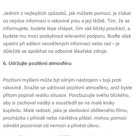
Jedním z nejlepších způsobů, jak můžete pomoci, je získat
co nejvíce informací o rakovině prsu a její léčbě. Tím, že se
informujete, budete lépe chápat, čím váš blízký prochází, a
budete mu moci poskytnout relevantní podporu. Buďte však
opatrní při sdílení neověřených informací nebo rad – je
důležité se spoléhat na odborné lékařské zdroje.
6. Udržujte pozitivní atmosféru
Pozitivní myšlení může být silným nástrojem v boji proti
rakovině. Snažte se udržovat pozitivní atmosféru, aniž byste
přitom popírali realitu situace. Povzbuzujte svého blízkého,
aby si zachoval naději a soustředil se na malé kroky
kupředu. Malé radosti, jako je sledování oblíbeného filmu,
procházka v přírodě nebo návštěva přátel, mohou pomoci
odvrátit pozornost od nemoci a přinést úlevu.