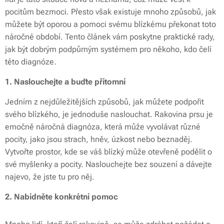
pocitům bezmoci. Přesto však existuje mnoho způsobů, jak
můžete být oporou a pomoci svému blízkému překonat toto
náročné období. Tento článek vám poskytne praktické rady,
jak být dobrým podpůrným systémem pro někoho, kdo čelí
této diagnóze.
1. Naslouchejte a buďte přítomní
Jedním z nejdůležitějších způsobů, jak můžete podpořit
svého blízkého, je jednoduše naslouchat. Rakovina prsu je
emočně náročná diagnóza, která může vyvolávat různé
pocity, jako jsou strach, hněv, úzkost nebo beznaděj.
Vytvořte prostor, kde se váš blízký může otevřeně podělit o
své m
yšlenky a pocity. Naslouchejte bez souzení a dávejte
najevo, že jste tu pro něj.
2. Nabídněte konkrétní pomoc