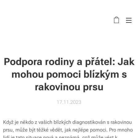
Podpora rodiny a přátel: Jak
mohou pomoci blízkým s
rakovinou prsu
17.11.2023
Když je někdo z vašich blízkých diagnostikován s rakovinou
prsu, může být těžké vědět, jak nejlépe pomoci. Pro mnoho
lidí je tato situace nová a neznámá, což může vést k