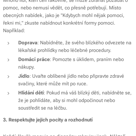
Mnoho lidí, kteří čelí rakovině, se může zdráhat požádat o
pomoc, nebo nemusí vědět, co přesně potřebují. Místo
obecných nabídek, jako je "Kdybych mohl nějak pomoci,
řekni mi," zkuste nabídnout konkrétní formy pomoci.
Například:
Doprava
: Nabídněte, že svého blízkého odvezete na
lékařské prohlídky nebo léčebné procedury.
Domácí práce
: Pomozte s úklidem, praním nebo
nákupy.
Jídlo
: Uvařte oblíbené jídlo nebo připravte zdravé
svačiny, které může mít po ruce.
Hlídání dětí
: Pokud má váš blízký děti, nabídněte se,
že je pohlídáte, aby si mohl odpočinout nebo
soustředit se na léčbu.
3. Respektujte jejich pocity a rozhodnutí