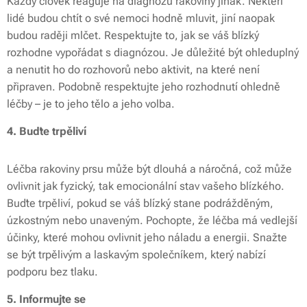
Každý člověk reaguje na diagnózu rakoviny jinak. Někteří
lidé budou chtít o své nemoci hodně mluvit, jiní naopak
budou raději mlčet. Respektujte to, jak se váš blízký
rozhodne vypořádat s diagnózou. Je důležité být ohleduplný
a nenutit ho do rozhovorů nebo aktivit, na které není
připraven. Podobně respektujte jeho rozhodnutí ohledně
léčby – je to jeho tělo a jeho volba.
4. Buďte trpěliví
Léčba rakoviny prsu může být dlouhá a náročná, což může
ovlivnit jak fyzický, tak emocionální stav vašeho blízkého.
Buďte trpěliví, pokud se váš blízký stane podrážděným,
úzkostným nebo unaveným. Pochopte, že léčba má vedlejší
účinky, které mohou ovlivnit jeho náladu a energii. Snažte
se být trpělivým a laskavým společníkem, který nabízí
podporu bez tlaku.
5. Informujte se