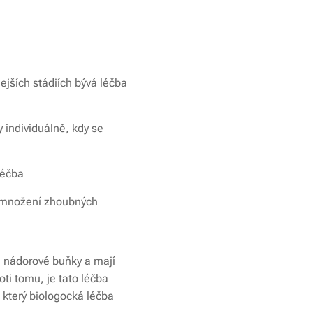
ejších stádiích bývá léčba
 individuálně, kdy se
léčba
 a množení zhoubných
a nádorové buňky a mají
oti tomu, je tato léčba
a který biologocká léčba