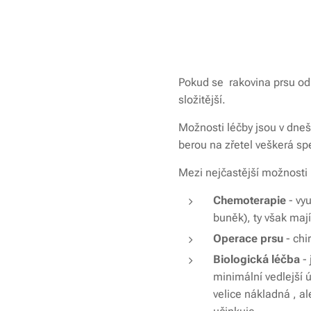
Pokud se rakovina prsu odh
složitější.
Možnosti léčby jsou v dneš
berou na zřetel veškerá sp
Mezi nejčastější možnosti 
Chemoterapie
- vyu
buněk), ty však maj
Operace prsu
- chi
Biologická léčba
-
minimální vedlejší ú
velice nákladná , al