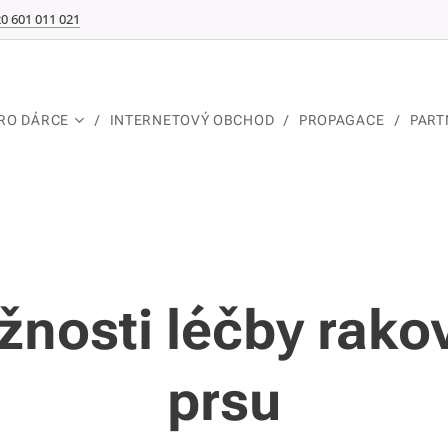
0 601 011 021
RO DÁRCE
INTERNETOVÝ OBCHOD
PROPAGACE
PART
nosti léčby rako
prsu