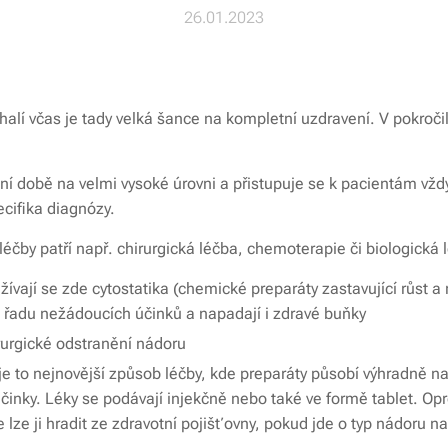
26.01.2023
alí včas je tady velká šance na kompletní uzdravení. V pokročil
ní době na velmi vysoké úrovni a přistupuje se k pacientám vždy
ecifika diagnózy.
léčby patří např. chirurgická léčba, chemoterapie či biologická 
žívají se zde cytostatika (chemické preparáty zastavující růst
í řadu nežádoucích účinků a napadají i zdravé buňky
rurgické odstranění nádoru
 je to nejnovější způsob léčby, kde preparáty působí výhradně n
činky. Léky se podávají injekčně nebo také ve formě tablet. Opr
e lze ji hradit ze zdravotní pojišťovny, pokud jde o typ nádoru n