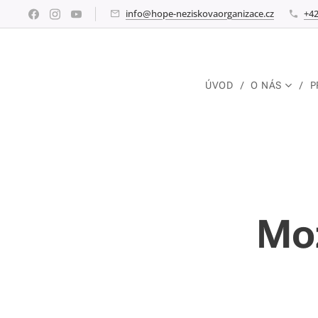
info@hope-neziskovaorganizace.cz
+42
ÚVOD
O NÁS
P
Mož