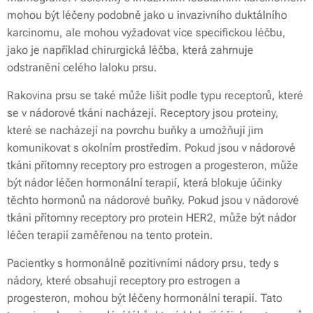
mohou být léčeny podobně jako u invazivního duktálního
karcinomu, ale mohou vyžadovat více specifickou léčbu,
jako je například chirurgická léčba, která zahrnuje
odstranění celého laloku prsu.
Rakovina prsu se také může lišit podle typu receptorů, které
se v nádorové tkáni nacházejí. Receptory jsou proteiny,
které se nacházejí na povrchu buňky a umožňují jim
komunikovat s okolním prostředím. Pokud jsou v nádorové
tkáni přítomny receptory pro estrogen a progesteron, může
být nádor léčen hormonální terapií, která blokuje účinky
těchto hormonů na nádorové buňky. Pokud jsou v nádorové
tkáni přítomny receptory pro protein HER2, může být nádor
léčen terapií zaměřenou na tento protein.
Pacientky s hormonálně pozitivními nádory prsu, tedy s
nádory, které obsahují receptory pro estrogen a
progesteron, mohou být léčeny hormonální terapií. Tato