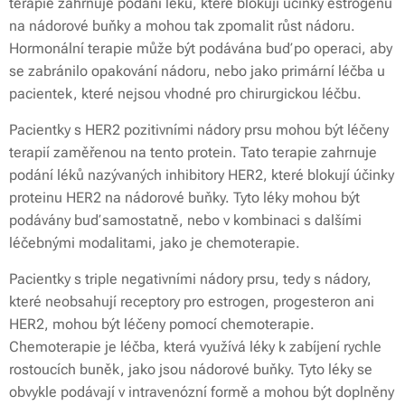
terapie zahrnuje podání léků, které blokují účinky estrogenů
na nádorové buňky a mohou tak zpomalit růst nádoru.
Hormonální terapie může být podávána buď po operaci, aby
se zabránilo opakování nádoru, nebo jako primární léčba u
pacientek, které nejsou vhodné pro chirurgickou léčbu.
Pacientky s HER2 pozitivními nádory prsu mohou být léčeny
terapií zaměřenou na tento protein. Tato terapie zahrnuje
podání léků nazývaných inhibitory HER2, které blokují účinky
proteinu HER2 na nádorové buňky. Tyto léky mohou být
podávány buď samostatně, nebo v kombinaci s dalšími
léčebnými modalitami, jako je chemoterapie.
Pacientky s triple negativními nádory prsu, tedy s nádory,
které neobsahují receptory pro estrogen, progesteron ani
HER2, mohou být léčeny pomocí chemoterapie.
Chemoterapie je léčba, která využívá léky k zabíjení rychle
rostoucích buněk, jako jsou nádorové buňky. Tyto léky se
obvykle podávají v intravenózní formě a mohou být doplněny