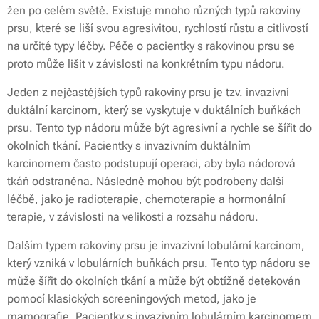
žen po celém světě. Existuje mnoho různých typů rakoviny
prsu, které se liší svou agresivitou, rychlostí růstu a citlivostí
na určité typy léčby. Péče o pacientky s rakovinou prsu se
proto může lišit v závislosti na konkrétním typu nádoru.
Jeden z nejčastějších typů rakoviny prsu je tzv. invazivní
duktální karcinom, který se vyskytuje v duktálních buňkách
prsu. Tento typ nádoru může být agresivní a rychle se šířit do
okolních tkání. Pacientky s invazivním duktálním
karcinomem často podstupují operaci, aby byla nádorová
tkáň odstraněna. Následně mohou být podrobeny další
léčbě, jako je radioterapie, chemoterapie a hormonální
terapie, v závislosti na velikosti a rozsahu nádoru.
Dalším typem rakoviny prsu je invazivní lobulární karcinom,
který vzniká v lobulárních buňkách prsu. Tento typ nádoru se
může šířit do okolních tkání a může být obtížně detekován
pomocí klasických screeningových metod, jako je
mamografie. Pacientky s invazivním lobulárním karcinomem