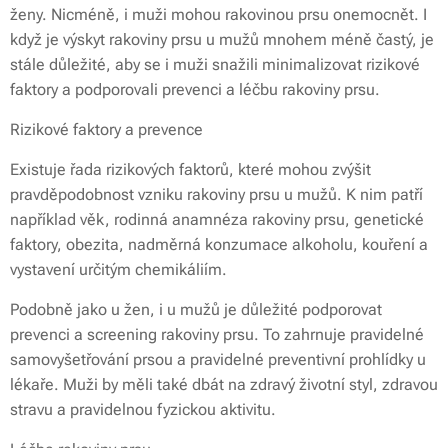
ženy. Nicméně, i muži mohou rakovinou prsu onemocnět. I
když je výskyt rakoviny prsu u mužů mnohem méně častý, je
stále důležité, aby se i muži snažili minimalizovat rizikové
faktory a podporovali prevenci a léčbu rakoviny prsu.
Rizikové faktory a prevence
Existuje řada rizikových faktorů, které mohou zvýšit
pravděpodobnost vzniku rakoviny prsu u mužů. K nim patří
například věk, rodinná anamnéza rakoviny prsu, genetické
faktory, obezita, nadměrná konzumace alkoholu, kouření a
vystavení určitým chemikáliím.
Podobně jako u žen, i u mužů je důležité podporovat
prevenci a screening rakoviny prsu. To zahrnuje pravidelné
samovyšetřování prsou a pravidelné preventivní prohlídky u
lékaře. Muži by měli také dbát na zdravý životní styl, zdravou
stravu a pravidelnou fyzickou aktivitu.