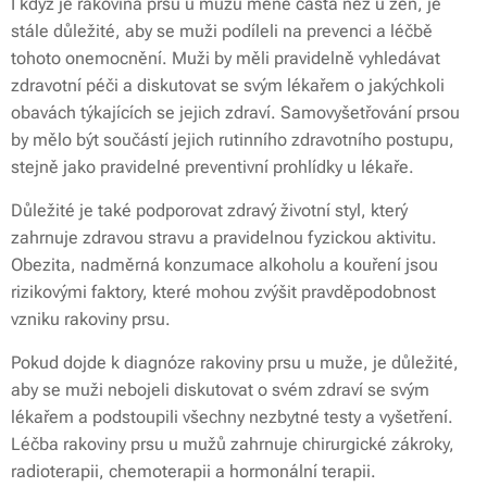
I když je rakovina prsu u mužů méně častá než u žen, je
stále důležité, aby se muži podíleli na prevenci a léčbě
tohoto onemocnění. Muži by měli pravidelně vyhledávat
zdravotní péči a diskutovat se svým lékařem o jakýchkoli
obavách týkajících se jejich zdraví. Samovyšetřování prsou
by mělo být součástí jejich rutinního zdravotního postupu,
stejně jako pravidelné preventivní prohlídky u lékaře.
Důležité je také podporovat zdravý životní styl, který
zahrnuje zdravou stravu a pravidelnou fyzickou aktivitu.
Obezita, nadměrná konzumace alkoholu a kouření jsou
rizikovými faktory, které mohou zvýšit pravděpodobnost
vzniku rakoviny prsu.
Pokud dojde k diagnóze rakoviny prsu u muže, je důležité,
aby se muži nebojeli diskutovat o svém zdraví se svým
lékařem a podstoupili všechny nezbytné testy a vyšetření.
Léčba rakoviny prsu u mužů zahrnuje chirurgické zákroky,
radioterapii, chemoterapii a hormonální terapii.