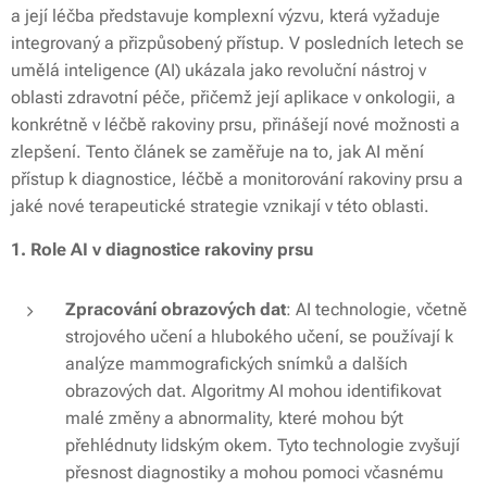
a její léčba představuje komplexní výzvu, která vyžaduje
integrovaný a přizpůsobený přístup. V posledních letech se
umělá inteligence (AI) ukázala jako revoluční nástroj v
oblasti zdravotní péče, přičemž její aplikace v onkologii, a
konkrétně v léčbě rakoviny prsu, přinášejí nové možnosti a
zlepšení. Tento článek se zaměřuje na to, jak AI mění
přístup k diagnostice, léčbě a monitorování rakoviny prsu a
jaké nové terapeutické strategie vznikají v této oblasti.
1. Role AI v diagnostice rakoviny prsu
Zpracování obrazových dat
: AI technologie, včetně
strojového učení a hlubokého učení, se používají k
analýze mammografických snímků a dalších
obrazových dat. Algoritmy AI mohou identifikovat
malé změny a abnormality, které mohou být
přehlédnuty lidským okem. Tyto technologie zvyšují
přesnost diagnostiky a mohou pomoci včasnému