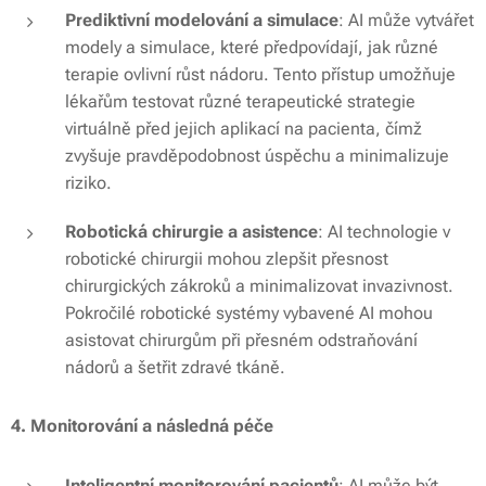
Prediktivní modelování a simulace
: AI může vytvářet
modely a simulace, které předpovídají, jak různé
terapie ovlivní růst nádoru. Tento přístup umožňuje
lékařům testovat různé terapeutické strategie
virtuálně před jejich aplikací na pacienta, čímž
zvyšuje pravděpodobnost úspěchu a minimalizuje
riziko.
Robotická chirurgie a asistence
: AI technologie v
robotické chirurgii mohou zlepšit přesnost
chirurgických zákroků a minimalizovat invazivnost.
Pokročilé robotické systémy vybavené AI mohou
asistovat chirurgům při přesném odstraňování
nádorů a šetřit zdravé tkáně.
4. Monitorování a následná péče
Inteligentní monitorování pacientů
: AI může být