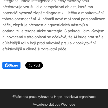
Integrace umělé inteligence do léčby rakoviny prsu
představuje vzrušující a perspektivní oblast, která má
potenciál výrazně zlepšit diagnostiku, léčbu a monitorování
tohoto onemocnění. AI přináší nové možnosti personalizace
péče, zlepšuje přesnost diagnostických nástrojů a
optimalizuje terapeutické strategie. S pokračujícím vývojem
a inovacemi v této oblasti se očekává, že AI bude hrát stále
důležitější roli v boji proti rakovině prsu a v poskytování
efektivnější a cílenější zdravotní péče.
Share
©Všechna práva vyhrazena Hope-nezisková organizace
Vytvořeno službou
Webnode