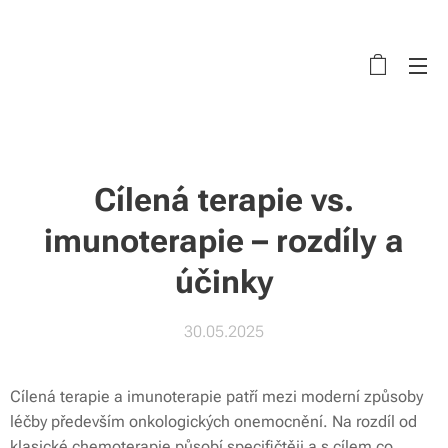
Cílená terapie vs.
imunoterapie – rozdíly a
účinky
30.05.2025
Cílená terapie a imunoterapie patří mezi moderní způsoby
léčby především onkologických onemocnění. Na rozdíl od
klasické chemoterapie působí specifičtěji a s cílem co