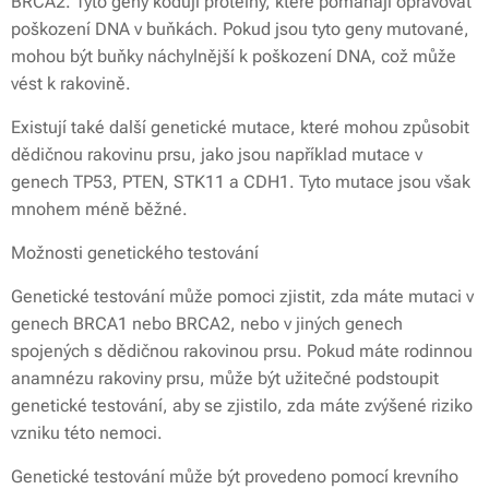
BRCA2. Tyto geny kódují proteiny, které pomáhají opravovat
poškození DNA v buňkách. Pokud jsou tyto geny mutované,
mohou být buňky náchylnější k poškození DNA, což může
vést k rakovině.
Existují také další genetické mutace, které mohou způsobit
dědičnou rakovinu prsu, jako jsou například mutace v
genech TP53, PTEN, STK11 a CDH1. Tyto mutace jsou však
mnohem méně běžné.
Možnosti genetického testování
Genetické testování může pomoci zjistit, zda máte mutaci v
genech BRCA1 nebo BRCA2, nebo v jiných genech
spojených s dědičnou rakovinou prsu. Pokud máte rodinnou
anamnézu rakoviny prsu, může být užitečné podstoupit
genetické testování, aby se zjistilo, zda máte zvýšené riziko
vzniku této nemoci.
Genetické testování může být provedeno pomocí krevního