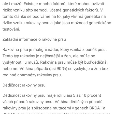
ale i mužů. Existuje mnoho faktorů, které mohou ovlivnit
riziko vzniku této nemoci, včetně genetických faktorů. V
tomto článku se podíváme na to, jaký vliv má genetika na
riziko vzniku rakoviny prsu a jaké jsou možnosti genetického
testování.
Základní informace o rakovině prsu
Rakovina prsu je maligní nádor, který vzniká z buněk prsu.
Tento typ rakoviny je nejčastější u žen, ale může se
vyskytnout i u mužů. Rakovina prsu může být buď dědičná,
nebo ne. Většina případů (asi 90 %) se vyskytuje u žen bez
rodinné anamnézy rakoviny prsu.
Dědičnost rakoviny prsu
Dědičnost rakoviny prsu hraje roli u asi 5 až 10 procent
všech případů rakoviny prsu. Většina dědičných případů
rakoviny prsu je způsobena mutacemi v genech BRCA1 a